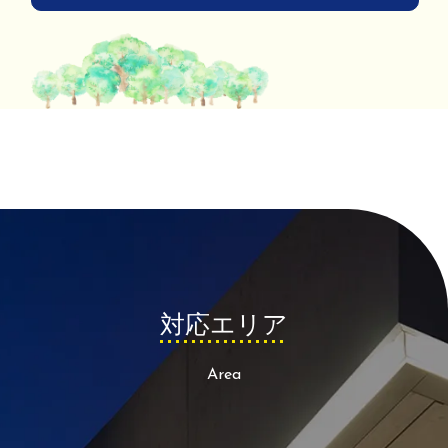
対
応
エ
リ
ア
Area