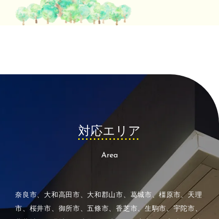
対
応
エ
リ
ア
Area
奈良市、大和高田市、大和郡山市、葛城市、橿原市、天理
市、桜井市、御所市、五條市、香芝市、生駒市、
宇陀市、