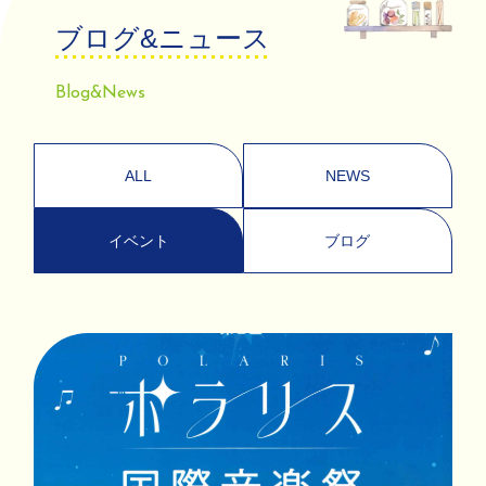
ブ
ロ
グ
&
ニ
ュ
ー
ス
Blog&News
ALL
NEWS
イベント
ブログ