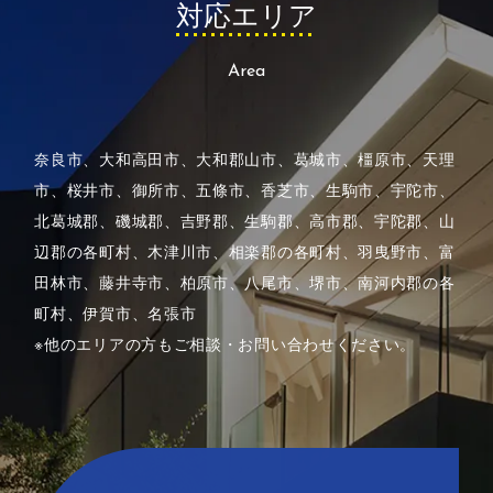
対
応
エ
リ
ア
Area
奈良市、大和高田市、大和郡山市、葛城市、橿原市、天理
市、桜井市、御所市、五條市、香芝市、生駒市、
宇陀市、
北葛城郡、磯城郡、吉野郡、生駒郡、高市郡、宇陀郡、山
辺郡の各町村、木津川市、相楽郡の各町村、
羽曳野市、富
田林市、藤井寺市、柏原市、八尾市、堺市、南河内郡の各
町村、伊賀市、名張市
※他のエリアの方もご相談・お問い合わせください。